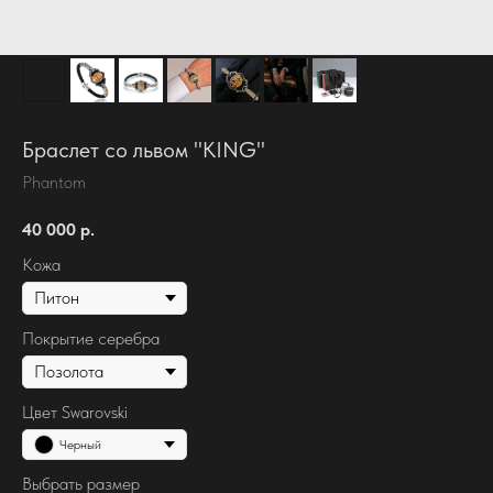
Браслет со львом "KING"
Phantom
40 000
р.
Кожа
Покрытие серебра
Цвет Swarovski
Черный
Выбрать размер