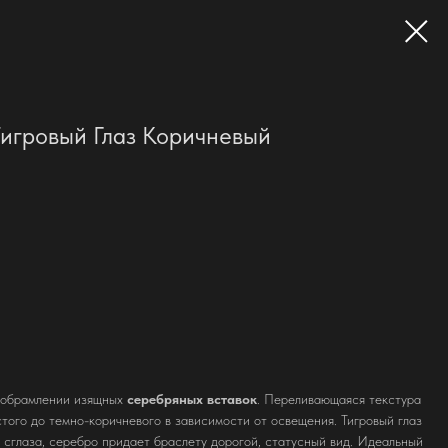
игровый Глаз Коричневый
 обрамлении изящных
серебряных вставок
. Переливающаяся текстура
того до темно-коричневого в зависимости от освещения. Тигровый глаз
 сглаза, серебро придает браслету дорогой, статусный вид. Идеальный