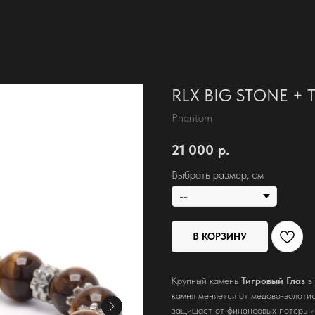
RLX BIG STONE + Т
Phantom
21 000
р.
Выбрать размер, см
В КОРЗИНУ
Крупный камень
Тигровый Глаз
в
камня меняется от медово-золотис
защищает от финансовых потерь и