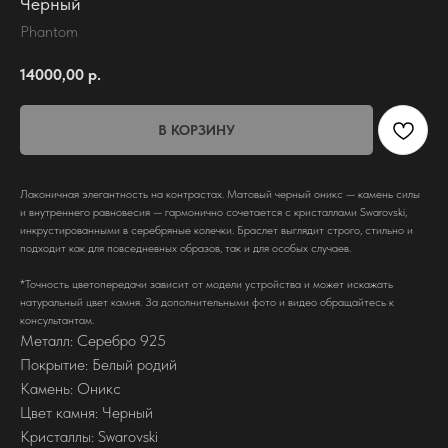
Черный
Phantom
14000,00
р.
В КОРЗИНУ
Лаконичная элегантность на контрастах. Матовый черный оникс — камень силы
и внутреннего равновесия — гармонично сочетается с кристаллами Swarovski,
инкрустированными в серебряные колечки. Браслет выглядит строго, стильно и
подходит как для повседневных образов, так и для особых случаев.
*Точность цветопередачи зависит от модели устройства и может искажать
натуральный цвет камня. За дополнительными фото и видео обращайтесь к
консультантам.
Металл: Серебро 925
Покрытие: Белый родий
Камень: Оникс
Цвет камня: Черный
Кристаллы: Swarovski