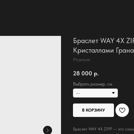
Браслет WAY 4X ZI
Кристаллами Грана
Phantom
28 000
р.
Выбрать размер, см
В КОРЗИНУ
Браслет WAY 4X ZIPP — это союз 