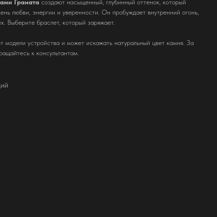
лами Граната
создают насыщенный, глубинный оттенок, который
мень любви, энергии и уверенности. Он пробуждает внутренний огонь,
ех. Выберите браслет, который заряжает.
т модели устройства и может искажать натуральный цвет камня. За
ращайтесь к консультантам.
дий