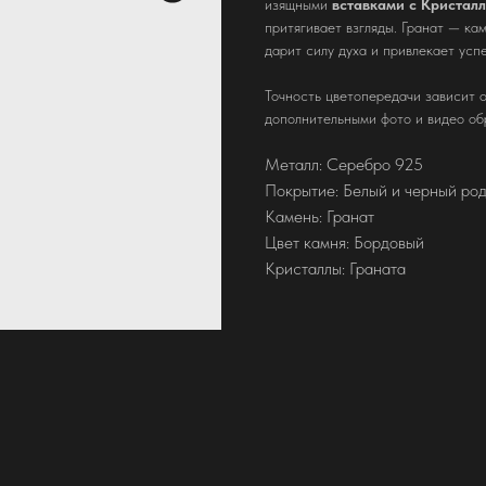
изящными
вставками с Кристал
притягивает взгляды. Гранат — ка
дарит силу духа и привлекает усп
Точность цветопередачи зависит о
дополнительными фото и видео об
Металл: Серебро 925
Покрытие: Белый и черный ро
Камень: Гранат
Цвет камня: Бордовый
Кристаллы: Граната