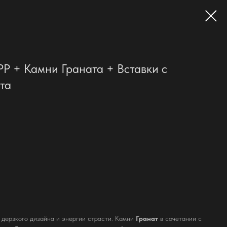
PP + Камни Граната + Вставки с
та
дерзкого дизайна и энергии страсти. Камни
Гранат
в сочетании с