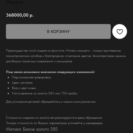
Phantom
368000,00
р.
В КОРЗИНУ
Преимущество этой модели в простоте. Ничего лишнего - только притяжение
геометрических изгибов и благородное сочетание цветов. Укомплектован замком
для Ваших памятных пожеланий и инициалов.
Под заказ возможно внесение следующих изменений:
Персональная гравировка;
Цвет металла;
Вид и цвет кожи;
Изготовление из золота 585 или 750 пробы.
Для уточнения деталей обращайтесь к нашим консультантам.
_
Стоимость изделия из золота
актуализируется в день обращения.
Точную стоимость по Вашим параметрам уточняйте у менеджера.
Металл: Белое золото 585