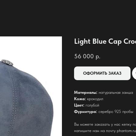
Light Blue Cap Cro
56 000
р.
ОФОРМИТЬ ЗАКАЗ
Материалы:
натуральная замша
Кожа:
крокодил
Цвет:
голубой
Фурнитура:
серебро 925 пробы
Вы можете заказать у нас кепку п
напишите нам на почту phantom.ru