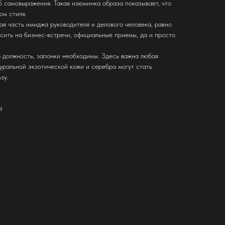
б самовыражения. Такая изюминка образа показывает, что
ом стиля.
я часть имиджа руководителя и делового человека, равно
сить на бизнес-встречи, официальные приемы, да и просто
 должность, запонки необходимы. Здесь важна любая
туральной экзотической кожи и серебра могут стать
зу.
а