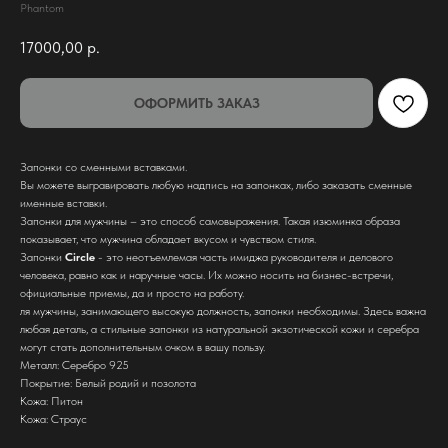
Phantom
17000,00
р.
ОФОРМИТЬ ЗАКАЗ
Запонки со сменными вставками.
Вы можете выгравировать любую надпись на запонках, либо заказать сменные
именные вставки.
Запонки для мужчины – это способ самовыражения. Такая изюминка образа
показывает, что мужчина обладает вкусом и чувством стиля.
Запонки
Circle
- это неотъемлемая часть имиджа руководителя и делового
человека, равно как и наручные часы. Их можно носить на бизнес-встречи,
официальные приемы, да и просто на работу.
ля мужчины, занимающего высокую должность, запонки необходимы. Здесь важна
любая деталь, а стильные запонки из натуральной экзотической кожи и серебра
могут стать дополнительным очком в вашу пользу.
Металл: Серебро 925
Покрытие: Белый родий и позолота
Кожа: Питон
Кожа: Страус