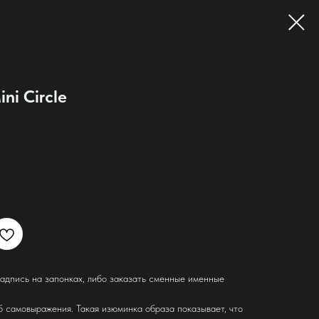
ni Circle
адпись на запонках, либо заказать сменные именные
б самовыражения. Такая изюминка образа показывает, что