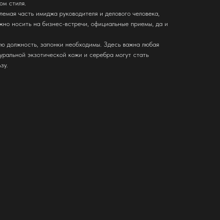
ом стиля.
лемая часть имиджа руководителя и делового человека,
жно носить на бизнес-встречи, официальные приемы, да и
ю должность, запонки необходимы. Здесь важна любая
туральной экзотической кожи и серебра могут стать
зу.