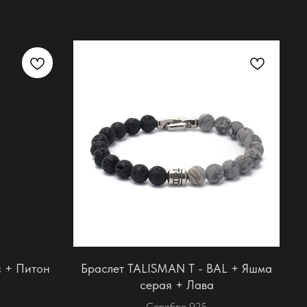
с + Питон
Браслет TALISMAN T - BAL + Яшма
серая + Лава
Серебро 925