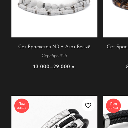
Сет Браслетов N3 + Агат Белый
Сет Брас
Серебро 925
13 000—29 000
р.
Под
Под
заказ
заказ