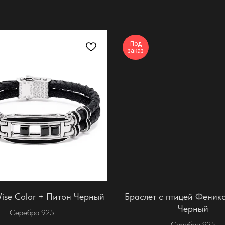
Под
заказ
ise Color + Питон Черный
Браслет с птицей Феник
Черный
Серебро 925
Серебро 925