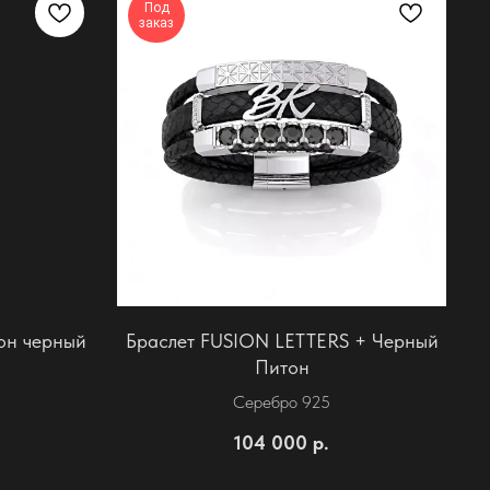
Под
заказ
он черный
Браслет FUSION LETTERS + Черный
Питон
Серебро 925
104 000
р.