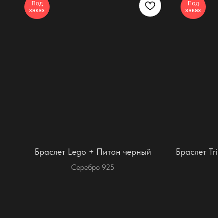
Под
Под
заказ
заказ
Браслет Lego + Питон черный
Браслет Tr
Серебро 925