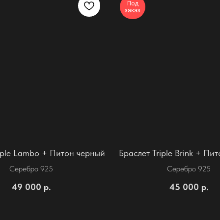
Под
заказ
iple Lambo + Питон черный
Браслет Triple Brink + Пит
Серебро 925
Серебро 925
49 000
р.
45 000
р.