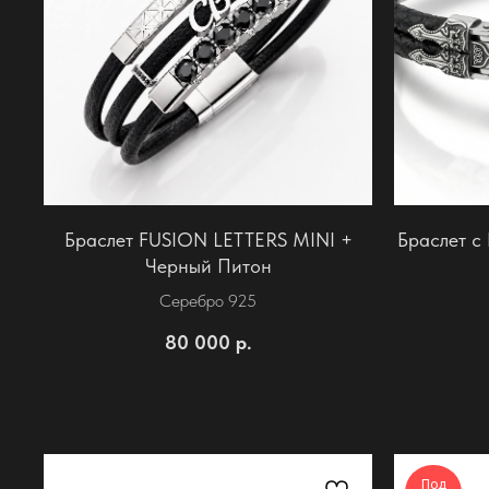
Браслет FUSION LETTERS MINI +
Браслет с
Черный Питон
Серебро 925
80 000
р.
Под