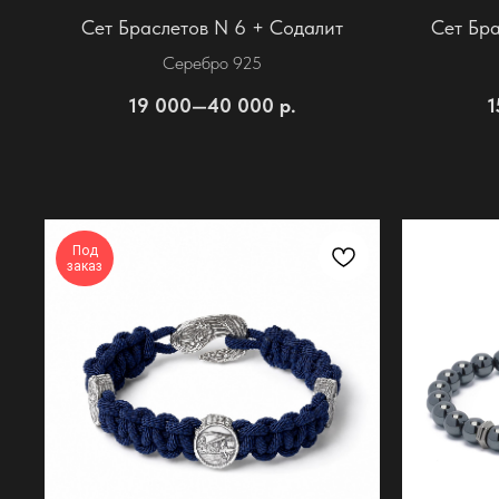
Сет Браслетов N 6 + Содалит
Сет Бр
Серебро 925
19 000—40 000
р.
1
Под
заказ