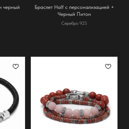
он черный
Браслет Half с персонализацией +
Черный Питон
Серебро 925