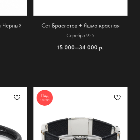
н Черный
Сет Браслетов + Яшма красная
Серебро 925
15 000—34 000
р.
Под
заказ