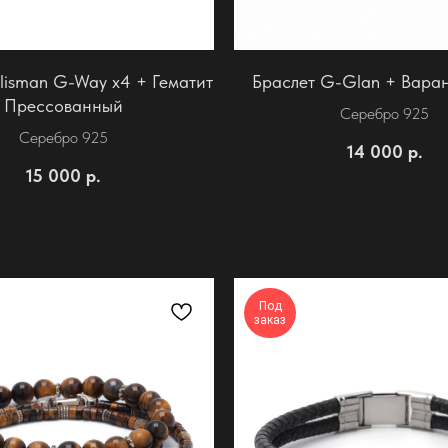
lisman G-Way x4 + Гематит
Браслет G-Glan + Вара
Прессованный
Серебро 925
Серебро 925
14 000
р.
15 000
р.
Под
заказ