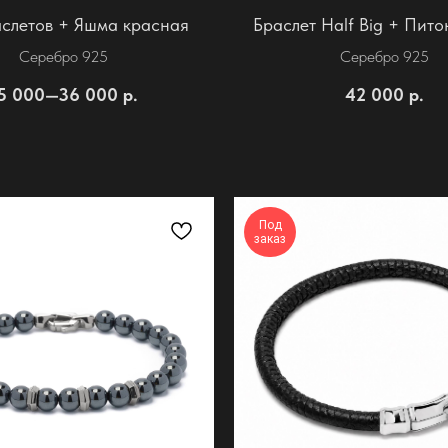
аслетов + Яшма красная
Браслет Half Big + Пит
Серебро 925
Серебро 925
5 000—36 000
р.
42 000
р.
Под
заказ