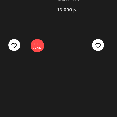
13 000
р.
Под
заказ