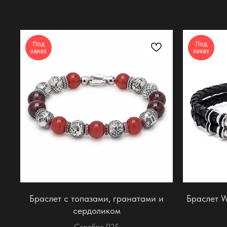
Под
Под
заказ
заказ
Браслет с топазами, гранатами и
Браслет W
сердоликом
Серебро 925