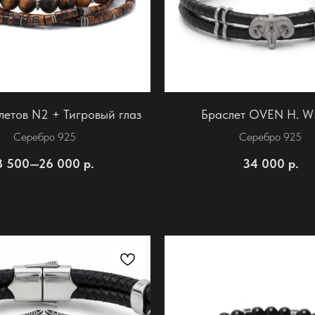
летов N2 + Тигровый глаз
Браслет OVEN H. W
Серебро 925
Серебро 925
8 500—26 000
р.
34 000
р.