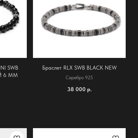
INI SWB
Браслет RLX SWB BLACK NEW
Й 6 ММ
Серебро 925
38 000
р.