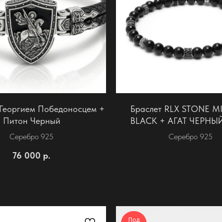
 Георгием Победоносцем +
Браслет RLX STONE M
Питон Черный
BLACK + АГАТ ЧЕРНЫ
Серебро 925
Серебро 925
76 000
р.
Под